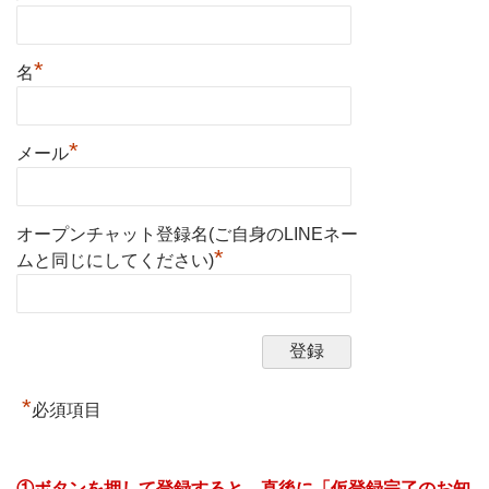
*
名
*
メール
オープンチャット登録名(ご自身のLINEネー
*
ムと同じにしてください)
A
l
t
*
必須項目
e
r
n
①ボタンを押して登録すると、直後に「仮登録完了のお知