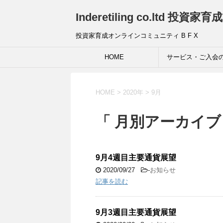
Inderetiling co.ltd 
投資家育成オンラインコミュニティ B F X
HOME
サービス・ご入会
HOME
>
2020年
>
9月
「 月別アーカイブ：
9月4週目主要通貨展望
2020/09/27
-
お知らせ
記事を読む
9月3週目主要通貨展望