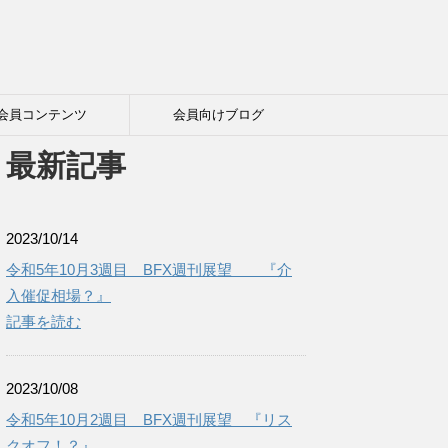
会員コンテンツ
会員向けブログ
最新記事
2023/10/14
令和5年10月3週目 BFX週刊展望 『介
入催促相場？』
記事を読む
2023/10/08
令和5年10月2週目 BFX週刊展望 『リス
クオフ！？』