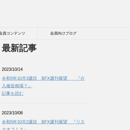
会員コンテンツ
会員向けブログ
最新記事
2023/10/14
令和5年10月3週目 BFX週刊展望 『介
入催促相場？』
記事を読む
2023/10/08
令和5年10月2週目 BFX週刊展望 『リス
クオフ！？』