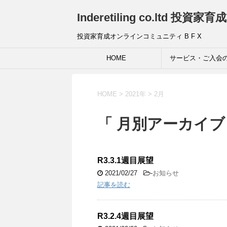
Inderetiling co.ltd 
投資家育成オンラインコミュニティ B F X
HOME
サービス・ご入会
HOME
>
2021年
>
2月
「 月別アーカイブ：
R3.3.1週目展望
2021/02/27
-
お知らせ
記事を読む
R3.2.4週目展望