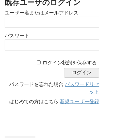
既存ユーザのログイン
ユーザー名またはメールアドレス
パスワード
A
ログイン状態を保存する
l
t
e
パスワードを忘れた場合
パスワードリセ
r
ット
n
はじめての方はこちら
新規ユーザー登録
a
t
i
v
e