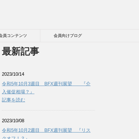
会員コンテンツ
会員向けブログ
最新記事
2023/10/14
令和5年10月3週目 BFX週刊展望 『介
入催促相場？』
記事を読む
2023/10/08
令和5年10月2週目 BFX週刊展望 『リス
クオフ！？』