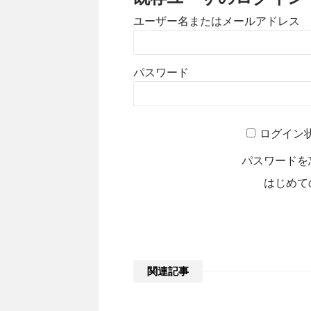
ユーザー名またはメールアドレス
パスワード
A
ログイン
l
t
パスワードを
e
はじめて
r
n
a
t
i
関連記事
v
e
: