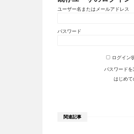
ユーザー名またはメールアドレス
パスワード
A
ログイン
l
t
パスワードを
e
はじめて
r
n
a
t
i
関連記事
v
e
: