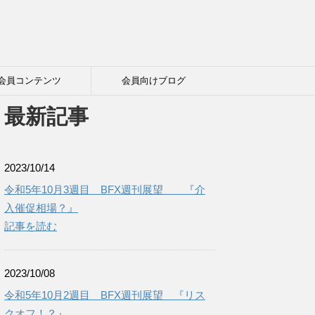
会員コンテンツ
会員向けブログ
最新記事
2023/10/14
令和5年10月3週目 BFX週刊展望 『介
入催促相場？』
記事を読む
2023/10/08
令和5年10月2週目 BFX週刊展望 『リス
クオフ！？』