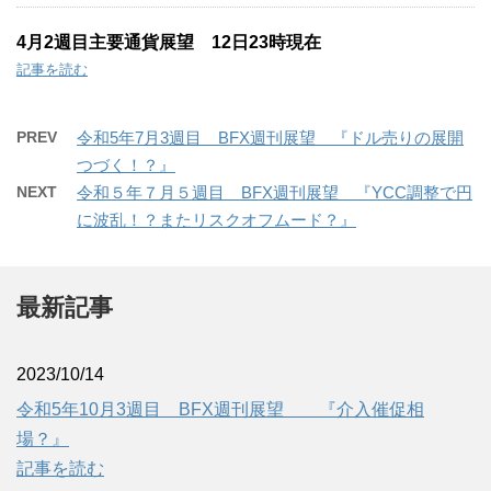
4月2週目主要通貨展望 12日23時現在
記事を読む
PREV
令和5年7月3週目 BFX週刊展望 『ドル売りの展開
つづく！？』
NEXT
令和５年７月５週目 BFX週刊展望 『YCC調整で円
に波乱！？またリスクオフムード？』
最新記事
2023/10/14
令和5年10月3週目 BFX週刊展望 『介入催促相
場？』
記事を読む