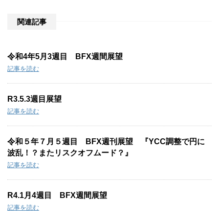
e
:
関連記事
令和4年5月3週目 BFX週間展望
記事を読む
R3.5.3週目展望
記事を読む
令和５年７月５週目 BFX週刊展望 『YCC調整で円に
波乱！？またリスクオフムード？』
記事を読む
R4.1月4週目 BFX週間展望
記事を読む