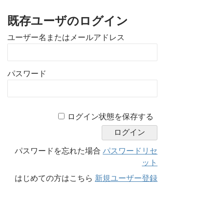
既存ユーザのログイン
ユーザー名またはメールアドレス
パスワード
A
ログイン状態を保存する
l
t
e
パスワードを忘れた場合
パスワードリセ
r
ット
n
はじめての方はこちら
新規ユーザー登録
a
t
i
v