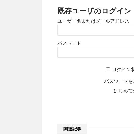
既存ユーザのログイン
ユーザー名またはメールアドレス
パスワード
A
ログイン
l
t
パスワードを
e
はじめて
r
n
a
t
i
関連記事
v