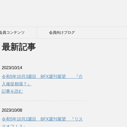
会員コンテンツ
会員向けブログ
最新記事
2023/10/14
令和5年10月3週目 BFX週刊展望 『介
入催促相場？』
記事を読む
2023/10/08
令和5年10月2週目 BFX週刊展望 『リス
クオフ！？』