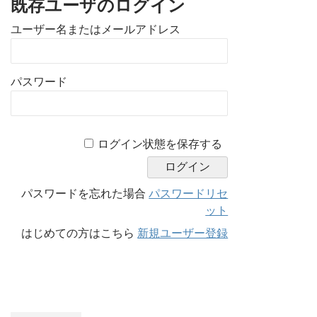
既存ユーザのログイン
ユーザー名またはメールアドレス
パスワード
A
ログイン状態を保存する
l
t
e
パスワードを忘れた場合
パスワードリセ
r
ット
n
はじめての方はこちら
新規ユーザー登録
a
t
i
v
e