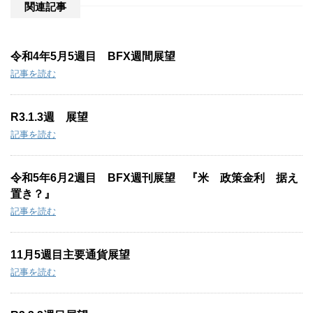
:
関連記事
令和4年5月5週目 BFX週間展望
記事を読む
R3.1.3週 展望
記事を読む
令和5年6月2週目 BFX週刊展望 『米 政策金利 据え
置き？』
記事を読む
11月5週目主要通貨展望
記事を読む