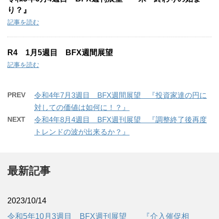
り？』
記事を読む
R4 1月5週目 BFX週間展望
記事を読む
PREV
令和4年7月3週目 BFX週間展望 『投資家達の円に
対しての価値は如何に！？』
NEXT
令和4年8月4週目 BFX週刊展望 『調整終了後再度
トレンドの波が出来るか？』
最新記事
2023/10/14
令和5年10月3週目 BFX週刊展望 『介入催促相