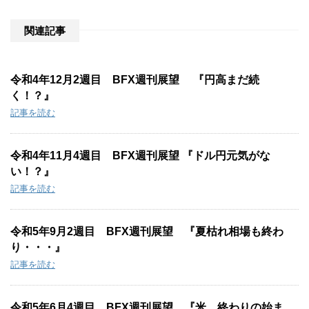
e
:
関連記事
令和4年12月2週目 BFX週刊展望 『円高まだ続
く！？』
記事を読む
令和4年11月4週目 BFX週刊展望 『ドル円元気がな
い！？』
記事を読む
令和5年9月2週目 BFX週刊展望 『夏枯れ相場も終わ
り・・・』
記事を読む
令和5年6月4週目 BFX週刊展望 『米 終わりの始ま