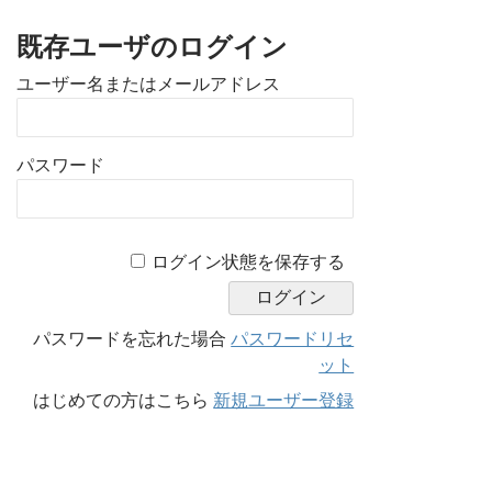
既存ユーザのログイン
ユーザー名またはメールアドレス
パスワード
A
ログイン状態を保存する
l
t
e
パスワードを忘れた場合
パスワードリセ
r
ット
n
はじめての方はこちら
新規ユーザー登録
a
t
i
v