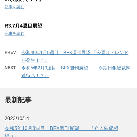
記事を読む
R3.7月4週目展望
記事を読む
PREV
令和45年1月5週目 BFX週刊展望 『今週はトレンド
が発生！？』
NEXT
令和5年2月3週目 BFX週刊展望 『次期日銀総裁関
連待ち！？』
最新記事
2023/10/14
令和5年10月3週目 BFX週刊展望 『介入催促相
場？』