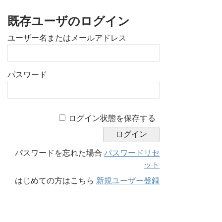
既存ユーザのログイン
ユーザー名またはメールアドレス
パスワード
A
ログイン状態を保存する
l
t
e
パスワードを忘れた場合
パスワードリセ
r
ット
n
はじめての方はこちら
新規ユーザー登録
a
t
i
v