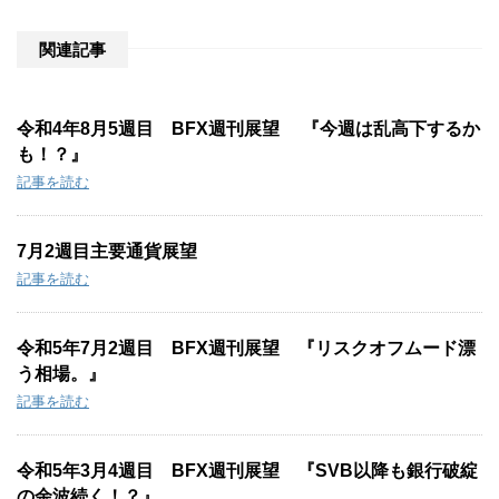
e
:
関連記事
令和4年8月5週目 BFX週刊展望 『今週は乱高下するか
も！？』
記事を読む
7月2週目主要通貨展望
記事を読む
令和5年7月2週目 BFX週刊展望 『リスクオフムード漂
う相場。』
記事を読む
令和5年3月4週目 BFX週刊展望 『SVB以降も銀行破綻
の余波続く！？』