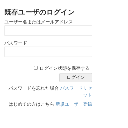
既存ユーザのログイン
ユーザー名またはメールアドレス
パスワード
A
ログイン状態を保存する
l
t
e
パスワードを忘れた場合
パスワードリセ
r
ット
n
はじめての方はこちら
新規ユーザー登録
a
t
i
v