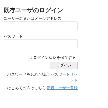
既存ユーザのログイン
ユーザー名またはメールアドレス
パスワード
A
ログイン状態を保存する
l
t
e
パスワードを忘れた場合
パスワードリセ
r
ット
n
はじめての方はこちら
新規ユーザー登録
a
t
i
v