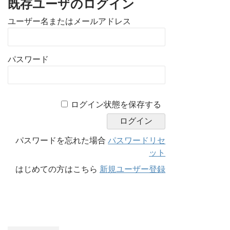
既存ユーザのログイン
ユーザー名またはメールアドレス
パスワード
A
ログイン状態を保存する
l
t
e
パスワードを忘れた場合
パスワードリセ
r
ット
n
はじめての方はこちら
新規ユーザー登録
a
t
i
v
e